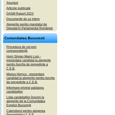
Anunturi
Articole publicate
DASM Raport 2023
Documente de uz intern
Alegerile pentru mandatul de
Deputat în Parlamentul României
Comunitatea Bucuresti
Procedura de vot prin
corespondență
Horn Silvian Mario Luis -
prezentare candidat la alegerile
pentru funcția de președinte a
C.E.B.
Marius Herșcu - prezentare
candidat la alegerile pentru funcția
de președinte a C.E.B.
Informare privind validarea
candidaților
Lista candidaților înscriși la
alegerile de la Comunitatea
Evreilor București
Calendarul pentru alegerea
Președintelui C.E.B.