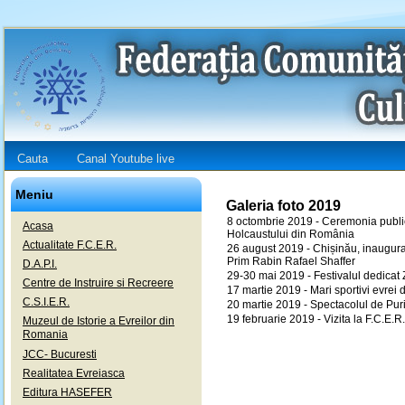
Cauta
Canal Youtube live
Meniu
Galeria foto 2019
8 octombrie 2019 - Ceremonia publică
Acasa
Holcaustului din România
Actualitate F.C.E.R.
26 august 2019 - Chișinău, inaugurar
Prim Rabin Rafael Shaffer
D.A.P.I.
29-30 mai 2019 - Festivalul dedicat Zil
Centre de Instruire si Recreere
17 martie 2019 - Mari sportivi evrei
C.S.I.E.R.
20 martie 2019 - Spectacolul de Pur
19 februarie 2019 - Vizita la F.C.E.R. 
Muzeul de Istorie a Evreilor din
Romania
JCC- Bucuresti
Realitatea Evreiasca
Editura HASEFER