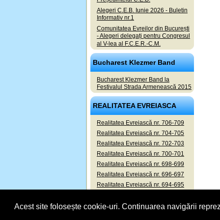
Alegeri C.E.B. Iunie 2026 - Buletin
Informativ nr.1
Comunitatea Evreilor din București
- Alegeri delegați pentru Congresul
al V-lea al F.C.E.R.-C.M.
Bucharest Klezmer Band
Bucharest Klezmer Band la
Festivalul Strada Armenească 2015
REALITATEA EVREIASCA
Realitatea Evreiască nr. 706-709
Realitatea Evreiască nr. 704-705
Realitatea Evreiască nr. 702-703
Realitatea Evreiască nr. 700-701
Realitatea Evreiască nr. 698-699
Realitatea Evreiască nr. 696-697
Realitatea Evreiască nr. 694-695
Realitatea Evreiască nr. 692-693
Acest site folosește cookie-uri. Continuarea navigării reprez