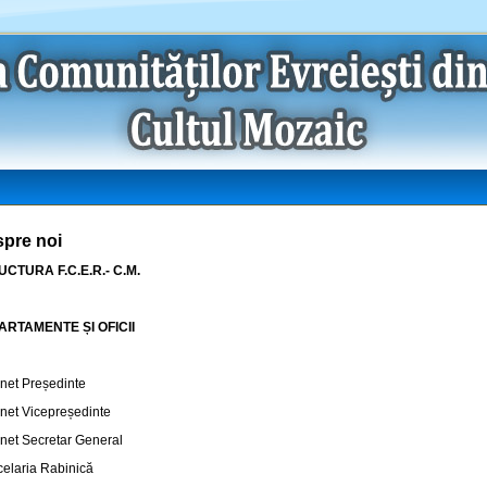
pre noi
CTURA F.C.E.R.- C.M.
ARTAMENTE ȘI OFICII
net Președinte
net Vicepreședinte
net Secretar General
elaria Rabinică