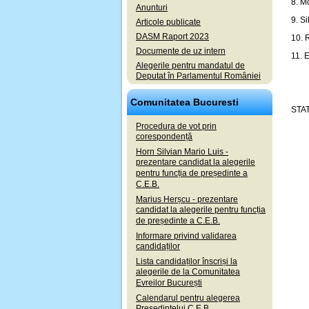
8. M
Anunturi
9. S
Articole publicate
DASM Raport 2023
10. 
Documente de uz intern
11. 
Alegerile pentru mandatul de
Deputat în Parlamentul României
Comunitatea Bucuresti
STAT
Procedura de vot prin
corespondență
Horn Silvian Mario Luis -
prezentare candidat la alegerile
pentru funcția de președinte a
C.E.B.
Marius Herșcu - prezentare
candidat la alegerile pentru funcția
de președinte a C.E.B.
Informare privind validarea
candidaților
Lista candidaților înscriși la
alegerile de la Comunitatea
Evreilor București
Calendarul pentru alegerea
Președintelui C.E.B.