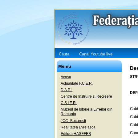
Cauta
Canal Youtube live
Meniu
Des
STRU
Acasa
Actualitate F.C.E.R.
D.A.P.I.
DEP
Centre de Instruire si Recreere
C.S.I.E.R.
Cabi
Muzeul de Istorie a Evreilor din
Romania
Cabi
JCC- Bucuresti
Cabi
Realitatea Evreiasca
Canc
Editura HASEFER