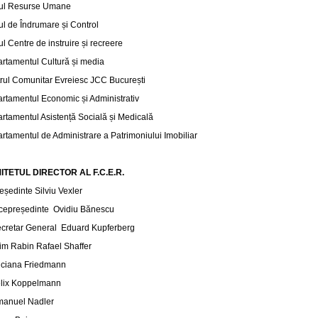
iul Resurse Umane
iul de Îndrumare și Control
ul Centre de instruire și recreere
rtamentul Cultură și media
rul Comunitar Evreiesc JCC București
rtamentul Economic și Administrativ
rtamentul Asistență Socială și Medicală
rtamentul de Administrare a Patrimoniului Imobiliar
ITETUL DIRECTOR AL F.C.E.R.
reședinte Silviu Vexler
icepreședinte Ovidiu Bănescu
ecretar General Eduard Kupferberg
rim Rabin Rafael Shaffer
uciana Friedmann
elix Koppelmann
manuel Nadler