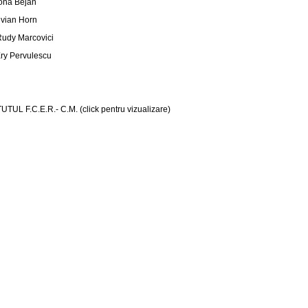
ona Bejan
ilvian Horn
Rudy Marcovici
Ery Pervulescu
UTUL F.C.E.R.- C.M. (
click pentru vizualizare
)