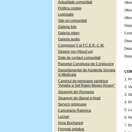
Actualitate comunitati
Ofic
Politica cookie
Ofic
Legislatie
Ofici
Site-uri comunitati
Depa
Galeria foto
Galeria video
Cent
Galeria audio
Depa
Congresul V al F.C.E.R.-C.M.
Depa
Despre noi (About us)
Depa
Date de contact comunitati
Raportul Consiliului de Conducere
Departamentul de Asistenta Sociala
COM
si Medicala
1. P
Caminul de persoane varstnice
"Amalia si Sef Rabin Moses Rosen"
2. V
Sinagogi din Romania
3. S
Sinagogi din Banat și Arad
4. P
Servicii religioase
5. L
Cancelaria Rabinica
Lucrari
6. F
Hora Bucharest
7. E
Formatii artistice