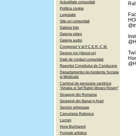
Actualitate comunitati
Ral
Politica cookie
Fac
Legislatie
HOR
Site-uri comunitati
@tr
Galeria foto
Galeria video
Ins
Galeria audio
@H
Congresul V al F.C.E.R.-C.M.
Twi
Despre noi (About us)
Hor
Date de contact comunitati
@H
Raportul Consiliului de Conducere
Departamentul de Asistenta Sociala
si Medicala
Caminul de persoane varstnice
"Amalia si Sef Rabin Moses Rosen"
Sinagogi din Romania
Sinagogi din Banat și Arad
Servicii religioase
Cancelaria Rabinica
Lucrari
Hora Bucharest
Formatii artistice