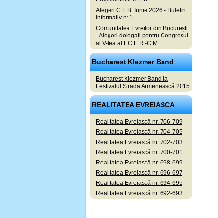
Alegeri C.E.B. Iunie 2026 - Buletin
Informativ nr.1
Comunitatea Evreilor din București
- Alegeri delegați pentru Congresul
al V-lea al F.C.E.R.-C.M.
Bucharest Klezmer Band
Bucharest Klezmer Band la
Festivalul Strada Armenească 2015
REALITATEA EVREIASCA
Realitatea Evreiască nr. 706-709
Realitatea Evreiască nr. 704-705
Realitatea Evreiască nr. 702-703
Realitatea Evreiască nr. 700-701
Realitatea Evreiască nr. 698-699
Realitatea Evreiască nr. 696-697
Realitatea Evreiască nr. 694-695
Realitatea Evreiască nr. 692-693