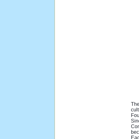
The
cul
Fou
Sin
Com
bec
Eac