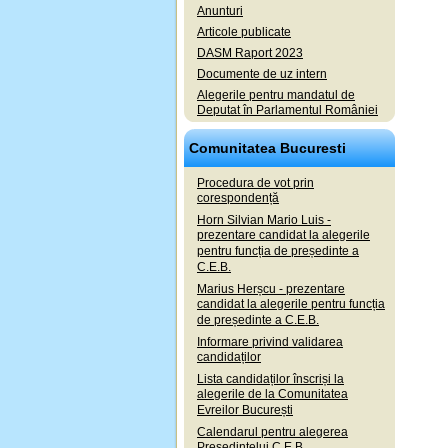
Anunturi
Articole publicate
DASM Raport 2023
Documente de uz intern
Alegerile pentru mandatul de
Deputat în Parlamentul României
Comunitatea Bucuresti
Procedura de vot prin
corespondență
Horn Silvian Mario Luis -
prezentare candidat la alegerile
pentru funcția de președinte a
C.E.B.
Marius Herșcu - prezentare
candidat la alegerile pentru funcția
de președinte a C.E.B.
Informare privind validarea
candidaților
Lista candidaților înscriși la
alegerile de la Comunitatea
Evreilor București
Calendarul pentru alegerea
Președintelui C.E.B.