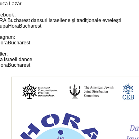
uca Lazăr
ebook :
A Bucharest dansuri israeliene şi tradiţionale evreieşti
upaHoraBucharest
tagram:
oraBucharest
tter:
a israeli dance
oraBucharest