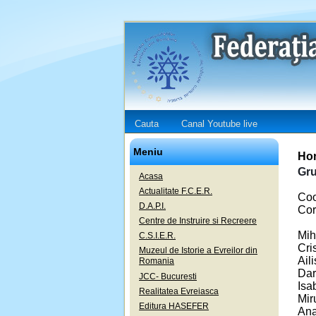
Cauta
Canal Youtube live
Meniu
Hor
Gru
Acasa
Actualitate F.C.E.R.
Coo
D.A.P.I.
Cor
Centre de Instruire si Recreere
Mih
C.S.I.E.R.
Cri
Muzeul de Istorie a Evreilor din
Ail
Romania
Dar
JCC- Bucuresti
Isa
Realitatea Evreiasca
Mir
Editura HASEFER
Ana