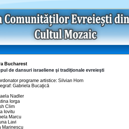
a Bucharest
pul de dansuri israeliene şi tradiţionale evreieşti
rdonator programe artistice: Silvian Horn
egraf: Gabriela Bucaţică
aela Nadler
stina Iorga
ish Clim
a Iovitu
bela Marcu
una Lavi
 Marinescu