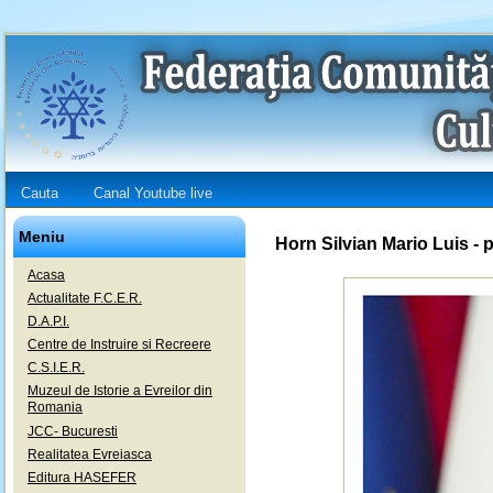
Cauta
Canal Youtube live
Meniu
Horn Silvian Mario Luis - 
Acasa
Actualitate F.C.E.R.
D.A.P.I.
Centre de Instruire si Recreere
C.S.I.E.R.
Muzeul de Istorie a Evreilor din
Romania
JCC- Bucuresti
Realitatea Evreiasca
Editura HASEFER