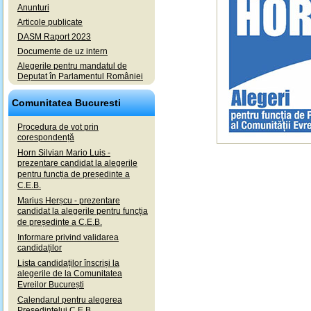
Anunturi
Articole publicate
DASM Raport 2023
Documente de uz intern
Alegerile pentru mandatul de
Deputat în Parlamentul României
Comunitatea Bucuresti
Procedura de vot prin
corespondență
Horn Silvian Mario Luis -
prezentare candidat la alegerile
pentru funcția de președinte a
C.E.B.
Marius Herșcu - prezentare
candidat la alegerile pentru funcția
de președinte a C.E.B.
Informare privind validarea
candidaților
Lista candidaților înscriși la
alegerile de la Comunitatea
Evreilor București
Calendarul pentru alegerea
Președintelui C.E.B.