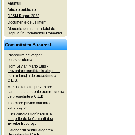
Anunturi
Articole publicate
DASM Raport 2023
Documente de uz intern
Alegerile pentru mandatul de
Deputat în Parlamentul României
Comunitatea Bucuresti
Procedura de vot prin
corespondență
Horn Silvian Mario Luis -
prezentare candidat la alegerile
pentru funcția de președinte a
C.E.B.
Marius Herșcu - prezentare
candidat la alegerile pentru funcția
de președinte a C.E.B.
Informare privind validarea
candidaților
Lista candidaților înscriși la
alegerile de la Comunitatea
Evreilor București
Calendarul pentru alegerea
Președintelui C.E.B.