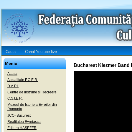
Cauta
Canal Youtube live
Meniu
Bucharest Klezmer Band l
Acasa
Actualitate F.C.E.R.
D.A.P.I.
Centre de Instruire si Recreere
C.S.I.E.R.
Muzeul de Istorie a Evreilor din
Romania
JCC- Bucuresti
Realitatea Evreiasca
Editura HASEFER