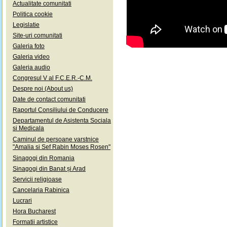
Actualitate comunitati
Politica cookie
Legislatie
Site-uri comunitati
Galeria foto
Galeria video
Galeria audio
Congresul V al F.C.E.R.-C.M.
Despre noi (About us)
Date de contact comunitati
Raportul Consiliului de Conducere
Departamentul de Asistenta Sociala
si Medicala
Caminul de persoane varstnice
"Amalia si Sef Rabin Moses Rosen"
Sinagogi din Romania
Sinagogi din Banat și Arad
Servicii religioase
Cancelaria Rabinica
Lucrari
Hora Bucharest
Formatii artistice