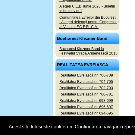
Alegeri C.E.B. Iunie 2026 - Buletin
Informativ nr.1
Comunitatea Evreilor din București
- Alegeri delegați pentru Congresul
al V-lea al F.C.E.R.-C.M.
Bucharest Klezmer Band
Bucharest Klezmer Band la
Festivalul Strada Armenească 2015
REALITATEA EVREIASCA
Realitatea Evreiască nr. 706-709
Realitatea Evreiască nr. 704-705
Realitatea Evreiască nr. 702-703
Realitatea Evreiască nr. 700-701
Realitatea Evreiască nr. 698-699
Realitatea Evreiască nr. 696-697
Realitatea Evreiască nr. 694-695
Realitatea Evreiască nr. 692-693
Acest site folosește cookie-uri. Continuarea navigării reprez