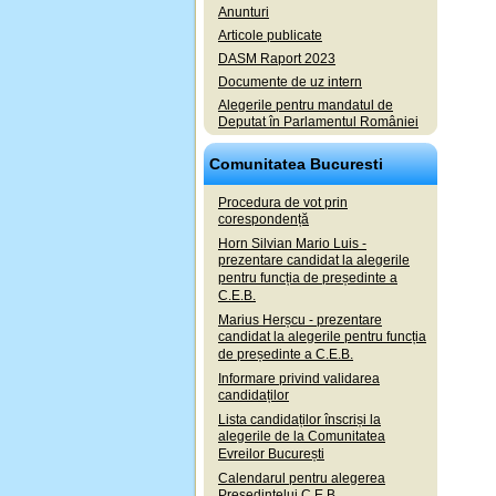
Anunturi
Articole publicate
DASM Raport 2023
Documente de uz intern
Alegerile pentru mandatul de
Deputat în Parlamentul României
Comunitatea Bucuresti
Procedura de vot prin
corespondență
Horn Silvian Mario Luis -
prezentare candidat la alegerile
pentru funcția de președinte a
C.E.B.
Marius Herșcu - prezentare
candidat la alegerile pentru funcția
de președinte a C.E.B.
Informare privind validarea
candidaților
Lista candidaților înscriși la
alegerile de la Comunitatea
Evreilor București
Calendarul pentru alegerea
Președintelui C.E.B.