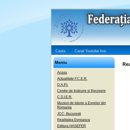
Cauta
Canal Youtube live
Meniu
Rea
Acasa
Actualitate F.C.E.R.
D.A.P.I.
Centre de Instruire si Recreere
C.S.I.E.R.
Muzeul de Istorie a Evreilor din
Romania
JCC- Bucuresti
Realitatea Evreiasca
Editura HASEFER