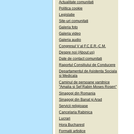
Actualitate comunitati
Politica cookie
Legislatie
Site-uri comunitati
Galeria foto
Galeria video
Galeria audio
Congresul V al F.C.E.R.-C.M.
Despre noi (About us)
Date de contact comunitati
Raportul Consiliului de Conducere
Departamentul de Asistenta Sociala
si Medicala
Caminul de persoane varstnice
"Amalia si Sef Rabin Moses Rosen"
Sinagogi din Romania
Sinagogi din Banat și Arad
Servicii religioase
Cancelaria Rabinica
Lucrari
Hora Bucharest
Formatii artistice