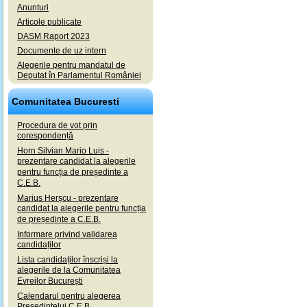
Anunturi
Articole publicate
DASM Raport 2023
Documente de uz intern
Alegerile pentru mandatul de
Deputat în Parlamentul României
Comunitatea Bucuresti
Procedura de vot prin
corespondență
Horn Silvian Mario Luis -
prezentare candidat la alegerile
pentru funcția de președinte a
C.E.B.
Marius Herșcu - prezentare
candidat la alegerile pentru funcția
de președinte a C.E.B.
Informare privind validarea
candidaților
Lista candidaților înscriși la
alegerile de la Comunitatea
Evreilor București
Calendarul pentru alegerea
Președintelui C.E.B.