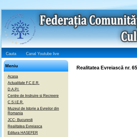
Cauta
Canal Youtube live
Meniu
Realitatea Evreiască nr. 6
Acasa
Actualitate F.C.E.R.
D.A.P.I.
Centre de Instruire si Recreere
C.S.I.E.R.
Muzeul de Istorie a Evreilor din
Romania
JCC- Bucuresti
Realitatea Evreiasca
Editura HASEFER