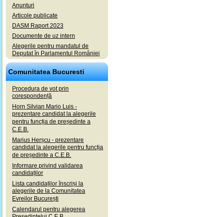
Anunturi
Articole publicate
DASM Raport 2023
Documente de uz intern
Alegerile pentru mandatul de
Deputat în Parlamentul României
Comunitatea Bucuresti
Procedura de vot prin
corespondență
Horn Silvian Mario Luis -
prezentare candidat la alegerile
pentru funcția de președinte a
C.E.B.
Marius Herșcu - prezentare
candidat la alegerile pentru funcția
de președinte a C.E.B.
Informare privind validarea
candidaților
Lista candidaților înscriși la
alegerile de la Comunitatea
Evreilor București
Calendarul pentru alegerea
Președintelui C.E.B.