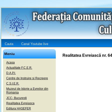
Cauta
Canal Youtube live
Meniu
Realitatea Evreiască nr. 6
Acasa
Actualitate F.C.E.R.
D.A.P.I.
Centre de Instruire si Recreere
C.S.I.E.R.
Muzeul de Istorie a Evreilor din
Romania
JCC- Bucuresti
Realitatea Evreiasca
Editura HASEFER