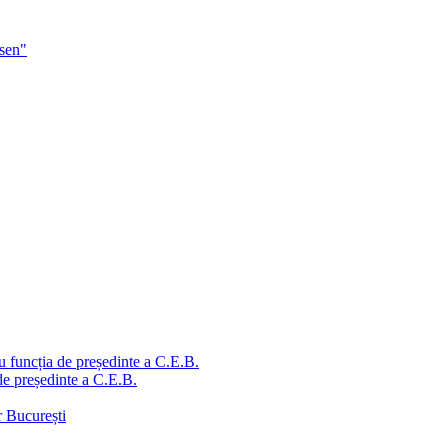
sen"
u funcția de președinte a C.E.B.
de președinte a C.E.B.
r București