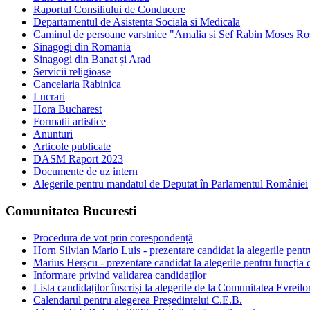
Raportul Consiliului de Conducere
Departamentul de Asistenta Sociala si Medicala
Caminul de persoane varstnice "Amalia si Sef Rabin Moses Ro
Sinagogi din Romania
Sinagogi din Banat și Arad
Servicii religioase
Cancelaria Rabinica
Lucrari
Hora Bucharest
Formatii artistice
Anunturi
Articole publicate
DASM Raport 2023
Documente de uz intern
Alegerile pentru mandatul de Deputat în Parlamentul României
Comunitatea Bucuresti
Procedura de vot prin corespondență
Horn Silvian Mario Luis - prezentare candidat la alegerile pentr
Marius Herșcu - prezentare candidat la alegerile pentru funcția 
Informare privind validarea candidaților
Lista candidaților înscriși la alegerile de la Comunitatea Evreilo
Calendarul pentru alegerea Președintelui C.E.B.