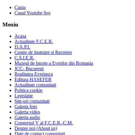
Cauta
Canal Youtube live
Meniu
Acasa
Actualitate F.C.E.R.
D.A.P.I.
Centre de Instruire si Recreere
C.S.I.E.R.
Muzeul de Istorie a Evreilor din Romania
JCC- Bucuresti
Realitatea Evreiasca
Editura HASEFER
Actualitate comunitati
Politica cookie
Legislatie
Site-uri comunitati
Galeria foto
Galeria video
Galeria audio
Congresul V al F.C.E.R.-C.M.
Despre noi (About us)
Date de contact comunitati