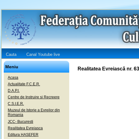
Cauta
Canal Youtube live
Meniu
Realitatea Evreiască nr. 6
Acasa
Actualitate F.C.E.R.
D.A.P.I.
Centre de Instruire si Recreere
C.S.I.E.R.
Muzeul de Istorie a Evreilor din
Romania
JCC- Bucuresti
Realitatea Evreiasca
Editura HASEFER