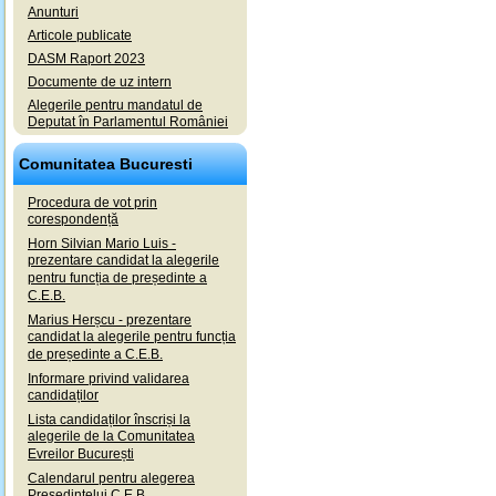
Anunturi
Articole publicate
DASM Raport 2023
Documente de uz intern
Alegerile pentru mandatul de
Deputat în Parlamentul României
Comunitatea Bucuresti
Procedura de vot prin
corespondență
Horn Silvian Mario Luis -
prezentare candidat la alegerile
pentru funcția de președinte a
C.E.B.
Marius Herșcu - prezentare
candidat la alegerile pentru funcția
de președinte a C.E.B.
Informare privind validarea
candidaților
Lista candidaților înscriși la
alegerile de la Comunitatea
Evreilor București
Calendarul pentru alegerea
Președintelui C.E.B.