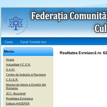
Cauta
Canal Youtube live
Meniu
Realitatea Evreiască nr. 6
Acasa
Actualitate F.C.E.R.
D.A.P.I.
Centre de Instruire si Recreere
C.S.I.E.R.
Muzeul de Istorie a Evreilor din
Romania
JCC- Bucuresti
Realitatea Evreiasca
Editura HASEFER