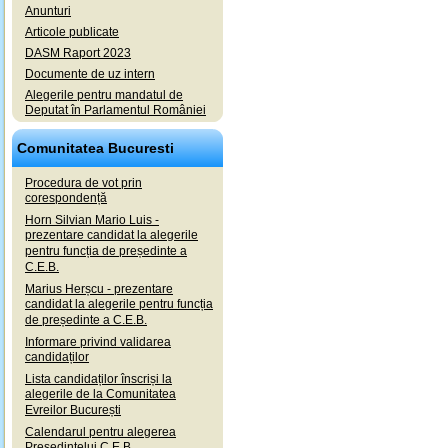
Anunturi
Articole publicate
DASM Raport 2023
Documente de uz intern
Alegerile pentru mandatul de
Deputat în Parlamentul României
Comunitatea Bucuresti
Procedura de vot prin
corespondență
Horn Silvian Mario Luis -
prezentare candidat la alegerile
pentru funcția de președinte a
C.E.B.
Marius Herșcu - prezentare
candidat la alegerile pentru funcția
de președinte a C.E.B.
Informare privind validarea
candidaților
Lista candidaților înscriși la
alegerile de la Comunitatea
Evreilor București
Calendarul pentru alegerea
Președintelui C.E.B.