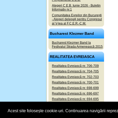
Alegeri C.E.B. Iunie 2026 - Buletin
Informativ nr.1
Comunitatea Evreilor din București
- Alegeri delegați pentru Congresul
al V-lea al F.C.E.R.-C.M.
Bucharest Klezmer Band
Bucharest Klezmer Band la
Festivalul Strada Armenească 2015
REALITATEA EVREIASCA
Realitatea Evreiască nr. 706-709
Realitatea Evreiască nr. 704-705
Realitatea Evreiască nr. 702-703
Realitatea Evreiască nr. 700-701
Realitatea Evreiască nr. 698-699
Realitatea Evreiască nr. 696-697
Realitatea Evreiască nr. 694-695
Realitatea Evreiască nr. 692-693
Acest site folosește cookie-uri. Continuarea navigării reprez