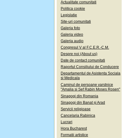
Actualitate comunitati
Politica cookie
Legislatie
Site-uri comunitati
Galeria foto
Galeria video
Galeria audio
Congresul V al F.C.E.R.-C.M.
Despre noi (About us)
Date de contact comunitati
Raportul Consiliului de Conducere
Departamentul de Asistenta Sociala
si Medicala
Caminul de persoane varstnice
"Amalia si Sef Rabin Moses Rosen"
Sinagogi din Romania
Sinagogi din Banat și Arad
Servicii religioase
Cancelaria Rabinica
Lucrari
Hora Bucharest
Formatii artistice