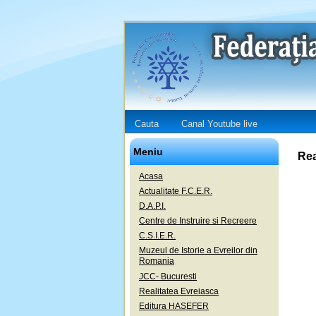
Cauta
Canal Youtube live
Meniu
Rea
Acasa
Actualitate F.C.E.R.
D.A.P.I.
Centre de Instruire si Recreere
C.S.I.E.R.
Muzeul de Istorie a Evreilor din
Romania
JCC- Bucuresti
Realitatea Evreiasca
Editura HASEFER