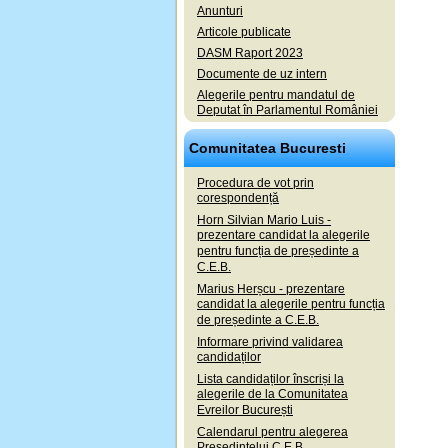
Anunturi
Articole publicate
DASM Raport 2023
Documente de uz intern
Alegerile pentru mandatul de
Deputat în Parlamentul României
Comunitatea Bucuresti
Procedura de vot prin
corespondență
Horn Silvian Mario Luis -
prezentare candidat la alegerile
pentru funcția de președinte a
C.E.B.
Marius Herșcu - prezentare
candidat la alegerile pentru funcția
de președinte a C.E.B.
Informare privind validarea
candidaților
Lista candidaților înscriși la
alegerile de la Comunitatea
Evreilor București
Calendarul pentru alegerea
Președintelui C.E.B.