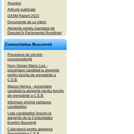
Anunturi
Articole publicate
DASM Raport 2023
Documente de uz intern
Alegerile pentru mandatul de
Deputat în Parlamentul României
Comunitatea Bucuresti
Procedura de vot prin
corespondență
Horn Silvian Mario Luis -
prezentare candidat la alegerile
pentru funcția de președinte a
C.E.B.
Marius Herșcu - prezentare
candidat la alegerile pentru funcția
de președinte a C.E.B.
Informare privind validarea
candidaților
Lista candidaților înscriși la
alegerile de la Comunitatea
Evreilor București
Calendarul pentru alegerea
Președintelui C.E.B.