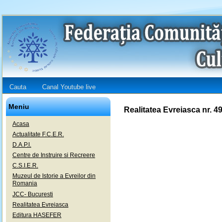
Cauta
Canal Youtube live
Meniu
Realitatea Evreiasca nr. 4
Acasa
Actualitate F.C.E.R.
D.A.P.I.
Centre de Instruire si Recreere
C.S.I.E.R.
Muzeul de Istorie a Evreilor din
Romania
JCC- Bucuresti
Realitatea Evreiasca
Editura HASEFER