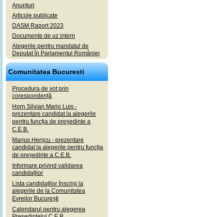
Anunturi
Articole publicate
DASM Raport 2023
Documente de uz intern
Alegerile pentru mandatul de
Deputat în Parlamentul României
Comunitatea Bucuresti
Procedura de vot prin
corespondență
Horn Silvian Mario Luis -
prezentare candidat la alegerile
pentru funcția de președinte a
C.E.B.
Marius Herșcu - prezentare
candidat la alegerile pentru funcția
de președinte a C.E.B.
Informare privind validarea
candidaților
Lista candidaților înscriși la
alegerile de la Comunitatea
Evreilor București
Calendarul pentru alegerea
Președintelui C.E.B.