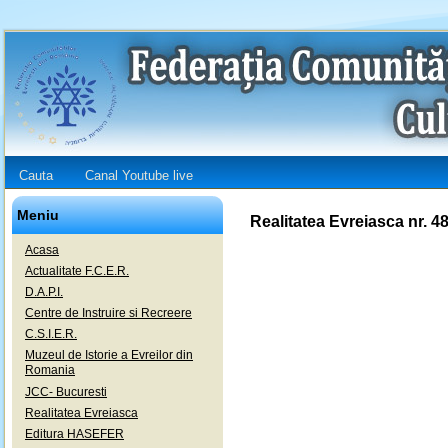
Cauta
Canal Youtube live
Meniu
Realitatea Evreiasca nr. 4
Acasa
Actualitate F.C.E.R.
D.A.P.I.
Centre de Instruire si Recreere
C.S.I.E.R.
Muzeul de Istorie a Evreilor din
Romania
JCC- Bucuresti
Realitatea Evreiasca
Editura HASEFER