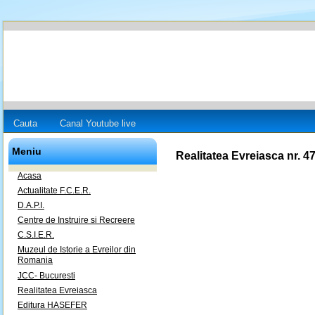
Cauta
Canal Youtube live
Meniu
Realitatea Evreiasca nr. 4
Acasa
Actualitate F.C.E.R.
D.A.P.I.
Centre de Instruire si Recreere
C.S.I.E.R.
Muzeul de Istorie a Evreilor din
Romania
JCC- Bucuresti
Realitatea Evreiasca
Editura HASEFER