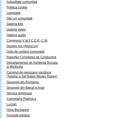
Actualitate comunitati
Politica cookie
Legislatie
Site-uri comunitati
Galeria foto
Galeria video
Galeria audio
Congresul V al F.C.E.R.-C.M.
Despre noi (About us)
Date de contact comunitati
Raportul Consiliului de Conducere
Departamentul de Asistenta Sociala
si Medicala
Caminul de persoane varstnice
"Amalia si Sef Rabin Moses Rosen"
Sinagogi din Romania
Sinagogi din Banat și Arad
Servicii religioase
Cancelaria Rabinica
Lucrari
Hora Bucharest
Formatii artistice