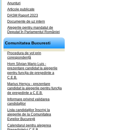
Anunturi
Articole publicate
DASM Raport 2023
Documente de uz intern
Alegerile pentru mandatul de
Deputat în Parlamentul României
Comunitatea Bucuresti
Procedura de vot prin
corespondență
Horn Silvian Mario Luis -
prezentare candidat la alegerile
pentru funcția de președinte a
C.E.B.
Marius Herșcu - prezentare
candidat la alegerile pentru funcția
de președinte a C.E.B.
Informare privind validarea
candidaților
Lista candidaților înscriși la
alegerile de la Comunitatea
Evreilor București
Calendarul pentru alegerea
Președintelui C.E.B.