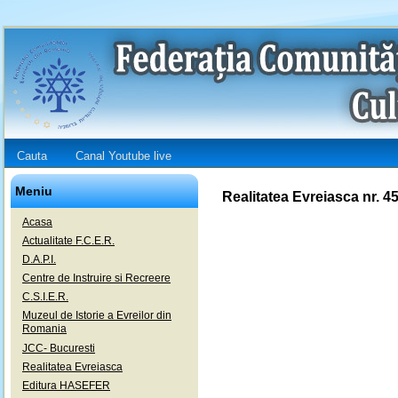
Cauta
Canal Youtube live
Meniu
Realitatea Evreiasca nr. 4
Acasa
Actualitate F.C.E.R.
D.A.P.I.
Centre de Instruire si Recreere
C.S.I.E.R.
Muzeul de Istorie a Evreilor din
Romania
JCC- Bucuresti
Realitatea Evreiasca
Editura HASEFER