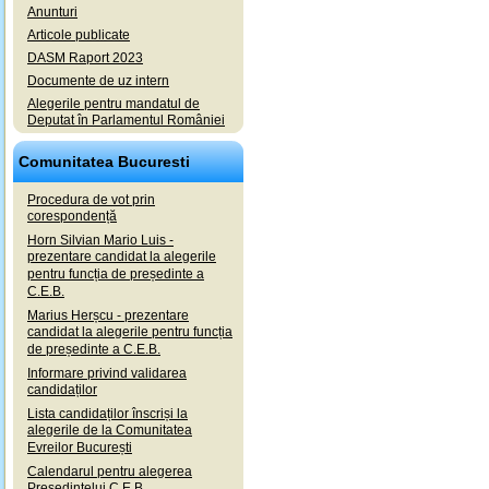
Anunturi
Articole publicate
DASM Raport 2023
Documente de uz intern
Alegerile pentru mandatul de
Deputat în Parlamentul României
Comunitatea Bucuresti
Procedura de vot prin
corespondență
Horn Silvian Mario Luis -
prezentare candidat la alegerile
pentru funcția de președinte a
C.E.B.
Marius Herșcu - prezentare
candidat la alegerile pentru funcția
de președinte a C.E.B.
Informare privind validarea
candidaților
Lista candidaților înscriși la
alegerile de la Comunitatea
Evreilor București
Calendarul pentru alegerea
Președintelui C.E.B.