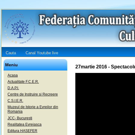
Cauta
Canal Youtube live
Meniu
27martie 2016 - Spectaco
Acasa
Actualitate F.C.E.R.
D.A.P.I.
Centre de Instruire si Recreere
C.S.I.E.R.
Muzeul de Istorie a Evreilor din
Romania
JCC- Bucuresti
Realitatea Evreiasca
Editura HASEFER