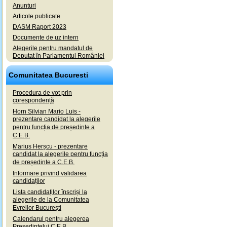
Anunturi
Articole publicate
DASM Raport 2023
Documente de uz intern
Alegerile pentru mandatul de
Deputat în Parlamentul României
Comunitatea Bucuresti
Procedura de vot prin
corespondență
Horn Silvian Mario Luis -
prezentare candidat la alegerile
pentru funcția de președinte a
C.E.B.
Marius Herșcu - prezentare
candidat la alegerile pentru funcția
de președinte a C.E.B.
Informare privind validarea
candidaților
Lista candidaților înscriși la
alegerile de la Comunitatea
Evreilor București
Calendarul pentru alegerea
Președintelui C.E.B.