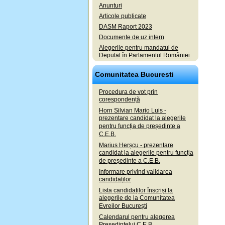
Anunturi
Articole publicate
DASM Raport 2023
Documente de uz intern
Alegerile pentru mandatul de
Deputat în Parlamentul României
Comunitatea Bucuresti
Procedura de vot prin
corespondență
Horn Silvian Mario Luis -
prezentare candidat la alegerile
pentru funcția de președinte a
C.E.B.
Marius Herșcu - prezentare
candidat la alegerile pentru funcția
de președinte a C.E.B.
Informare privind validarea
candidaților
Lista candidaților înscriși la
alegerile de la Comunitatea
Evreilor București
Calendarul pentru alegerea
Președintelui C.E.B.