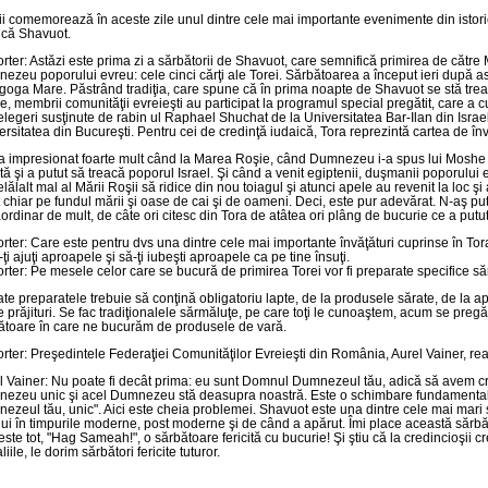
ii comemorează în aceste zile unul dintre cele mai importante evenimente din istor
ică Shavuot.
rter: Astăzi este prima zi a sărbătorii de Shavuot, care semnifică primirea de către
ezeu poporului evreu: cele cinci cărţi ale Torei. Sărbătoarea a început ieri după asfi
goga Mare. Păstrând tradiţia, care spune că în prima noapte de Shavuot se stă trea
e, membrii comunităţii evreieşti au participat la programul special pregătit, care a c
relegeri susţinute de rabin ul Raphael Shuchat de la Universitatea Bar-Ilan din Isra
ersitatea din Bucureşti. Pentru cei de credinţă iudaică, Tora reprezintă cartea de înv
-a impresionat foarte mult când la Marea Roşie, când Dumnezeu i-a spus lui Moshe să 
tă şi a putut să treacă poporul Israel. Şi când a venit egiptenii, duşmanii poporulu
lălalt mal al Mării Roşii să ridice din nou toiagul şi atunci apele au revenit la loc şi atun
t chiar pe fundul mării şi oase de cai şi de oameni. Deci, este pur adevărat. N-aş pu
aordinar de mult, de câte ori citesc din Tora de atâtea ori plâng de bucurie ce a put
rter: Care este pentru dvs una dintre cele mai importante învăţături cuprinse în To
-ţi ajuţi aproapele şi să-ţi iubeşti aproapele ca pe tine însuţi.
rter: Pe mesele celor care se bucură de primirea Torei vor fi preparate specifice să
ate preparatele trebuie să conţină obligatoriu lapte, de la produsele sărate, de la aper
e prăjituri. Se fac tradiţionalele sărmăluţe, pe care toţi le cunoaştem, acum se pregă
ătoare în care ne bucurăm de produsele de vară.
rter: Preşedintele Federaţiei Comunităţilor Evreieşti din România, Aurel Vainer,
rea
l Vainer: Nu poate fi decât prima: eu sunt Domnul Dumnezeul tău, adică să avem cr
ezeu unic şi acel Dumnezeu stă deasupra noastră. Este o schimbare fundamentală f
ezeul tău, unic". Aici este cheia problemei. Shavuot este una dintre cele mai mari s
ui în timpurile moderne, post moderne şi de când a apărut. Îmi place această sărbă
ste tot, "Hag Sameah!", o sărbătoare fericită cu bucurie! Şi ştiu că la credincioşii c
iile, le dorim sărbători fericite tuturor.