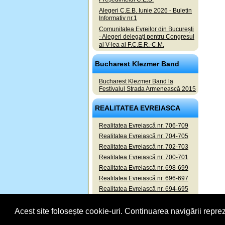
Alegeri C.E.B. Iunie 2026 - Buletin
Informativ nr.1
Comunitatea Evreilor din București
- Alegeri delegați pentru Congresul
al V-lea al F.C.E.R.-C.M.
Bucharest Klezmer Band
Bucharest Klezmer Band la
Festivalul Strada Armenească 2015
REALITATEA EVREIASCA
Realitatea Evreiască nr. 706-709
Realitatea Evreiască nr. 704-705
Realitatea Evreiască nr. 702-703
Realitatea Evreiască nr. 700-701
Realitatea Evreiască nr. 698-699
Realitatea Evreiască nr. 696-697
Realitatea Evreiască nr. 694-695
Realitatea Evreiască nr. 692-693
Acest site folosește cookie-uri. Continuarea navigării reprez