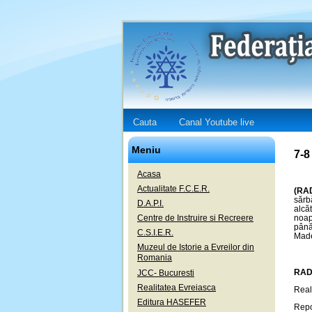
Cauta
Canal Youtube live
Meniu
7-8
Acasa
Actualitate F.C.E.R.
(RAD
sărb
D.A.P.I.
alcă
Centre de Instruire si Recreere
noap
până
C.S.I.E.R.
Made
Muzeul de Istorie a Evreilor din
Romania
RADI
JCC- Bucuresti
Realitatea Evreiasca
Real
Editura HASEFER
Repo