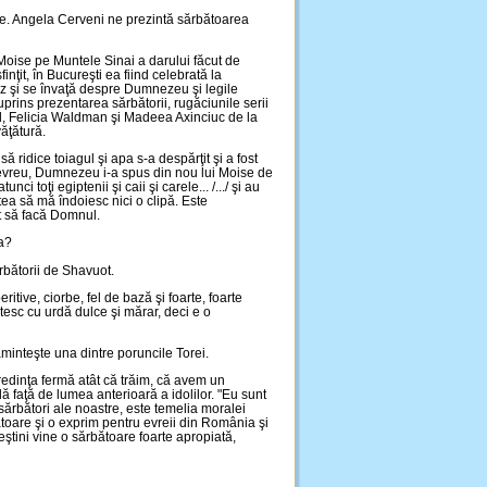
ie. Angela Cerveni ne prezintă sărbătoarea
 Moise pe Muntele Sinai a darului făcut de
nţit, în Bucureşti ea fiind celebrată la
z şi se învaţă despre Dumnezeu şi legile
uprins prezentarea sărbătorii, rugăciunile serii
el, Felicia Waldman şi Madeea Axinciuc de la
ăţătură.
ridice toiagul şi apa s-a despărţit şi a fost
i evreu, Dumnezeu i-a spus din nou lui Moise de
ci toţi egiptenii şi caii şi carele... /.../ şi au
tea să mă îndoiesc nici o clipă. Este
ut să facă Domnul.
ra?
rbătorii de Shavuot.
itive, ciorbe, fel de bază şi foarte, foarte
tesc cu urdă dulce şi mărar, deci e o
minteşte una dintre poruncile Torei.
edinţa fermă atât că trăim, că avem un
aţă de lumea anterioară a idolilor. "Eu sunt
ărbători ale noastre, este temelia moralei
toare şi o exprim pentru evreii din România şi
reştini vine o sărbătoare foarte apropiată,