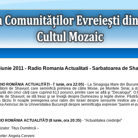
 iunie 2011 - Radio Romania Actualitati - Sarbatoarea de Sh
IO ROMÂNIA ACTUALITĂŢI - 7 iunie, ora 22:05)
- La Sinagoga Mare din Bucureşt
ătorii de Shavuot, care semnifică primirea de către Moise, pe Muntele Sinai, a 
tuită din cinci cărţi care cuprind 613 porunci, printre care se află şi "Decalogul". O
te de Shavuot, se stă treaz şi se învaţă despre Dumnezeu şi legile divine. Păstrân
 târziu în noapte prelegerea unui rabin din Israel despre sensurile mistice ale a
a Axinciuc de la Universitatea Bucureşti despre semnificaţia expresiei "panim el-pan
O ROMÂNIA ACTUALITĂŢI (8 iunie, ora 20:35)
- "Actualitatea credinţei"
izator: Titus Dumitrică –
rter: Angela Cerveni