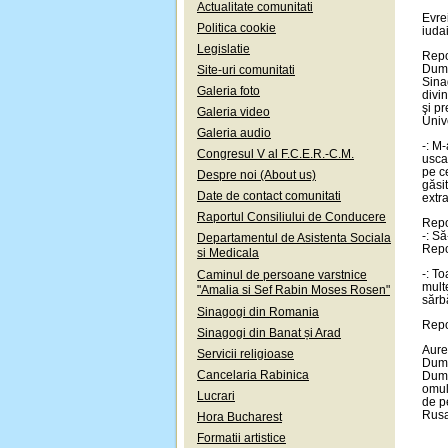
Actualitate comunitati
Evre
Politica cookie
iuda
Legislatie
Repo
Dumn
Site-uri comunitati
Sina
Galeria foto
divin
şi p
Galeria video
Univ
Galeria audio
-: M
Congresul V al F.C.E.R.-C.M.
usca
pe ce
Despre noi (About us)
găsi
Date de contact comunitati
extr
Raportul Consiliului de Conducere
Repo
-: Să
Departamentul de Asistenta Sociala
Repo
si Medicala
-: To
Caminul de persoane varstnice
mult
"Amalia si Sef Rabin Moses Rosen"
sărb
Sinagogi din Romania
Repo
Sinagogi din Banat și Arad
Aure
Servicii religioase
Dumn
Cancelaria Rabinica
Dumn
omul
Lucrari
de pe
Rusal
Hora Bucharest
Formatii artistice