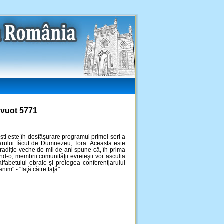
avuot 5771
i este în desfăşurare programul primei seri a
darului făcut de Dumnezeu, Tora. Aceasta este
 tradiţie veche de mii de ani spune că, în prima
d-o, membrii comunităţii evreieşti vor asculta
lfabetului ebraic şi prelegea conferenţiarului
im" - "faţă către faţă".