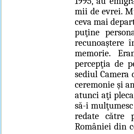
1995, au emigr
mii de evrei. Mu
ceva mai depart
puţine person
recunoaştere î
memorie. Era
percepţia de p
sediul Camera d
ceremonie şi am
atunci aţi plec
să-i mulţumesc 
redate către p
României din ce