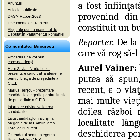
a fost înfiinţa
Anunturi
Articole publicate
provenind din
DASM Raport 2023
Documente de uz intern
constituit un b
Alegerile pentru mandatul de
Deputat în Parlamentul României
Reporter.
De la
Comunitatea Bucuresti
care vă rog să-l
Procedura de vot prin
corespondență
Aurel Vainer:
Horn Silvian Mario Luis -
prezentare candidat la alegerile
putea să spun
pentru funcția de președinte a
C.E.B.
recent, e o viaţ
Marius Herșcu - prezentare
candidat la alegerile pentru funcția
m
ai multe vieţ
de președinte a C.E.B.
Informare privind validarea
doilea răzb
oi 
candidaților
Lista candidaților înscriși la
localitate lâ
alegerile de la Comunitatea
Evreilor București
deschiderea por
Calendarul pentru alegerea
Președintelui C.E.B.