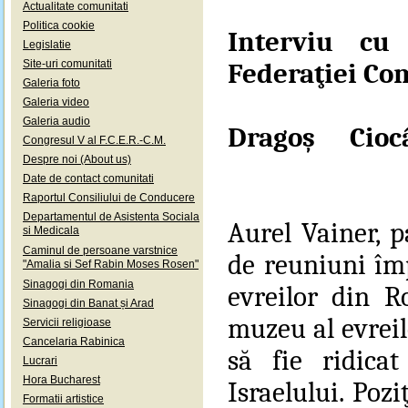
Actualitate comunitati
Politica cookie
Interviu cu
Legislatie
Site-uri comunitati
Federaţiei Co
Galeria foto
Galeria video
Galeria audio
Dragoş Cio
Congresul V al F.C.E.R.-C.M.
Despre noi (About us)
Date de contact comunitati
Raportul Consiliului de Conducere
Departamentul de Asistenta Sociala
Aurel Vainer, pa
si Medicala
Caminul de persoane varstnice
de reuniuni împ
"Amalia si Sef Rabin Moses Rosen"
Sinagogi din Romania
evreilor din R
Sinagogi din Banat și Arad
muzeu al evreil
Servicii religioase
Cancelaria Rabinica
să fie ridica
Lucrari
Hora Bucharest
Israelului. Poz
Formatii artistice