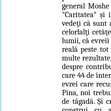
general Moshe N
"Caritatea" şi 
vedeţi că sunt 
celorlalţi cetăţ
lumii, că evrei
reală peste tot
multe rezultate,
despre contribu
care 44 de inter
evrei care recu
Pina, noi trebu
de tăgadă. Şi c
construi cu 