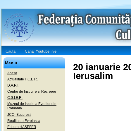
Cauta
Canal Youtube live
Meniu
20 ianuarie 20
Ierusalim
Acasa
Actualitate F.C.E.R.
D.A.P.I.
Centre de Instruire si Recreere
C.S.I.E.R.
Muzeul de Istorie a Evreilor din
Romania
JCC- Bucuresti
Realitatea Evreiasca
Editura HASEFER