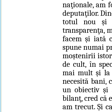
naţionale, am f
deputaţilor. Din
totul nou şi 
transparenţa, m
facem şi iată 
spune numai pr
moştenirii isto
de cult, în spe
mai mult şi la 
necesită bani, 
un obiectiv şi
bilanţ, cred că 
am trecut. Şi c