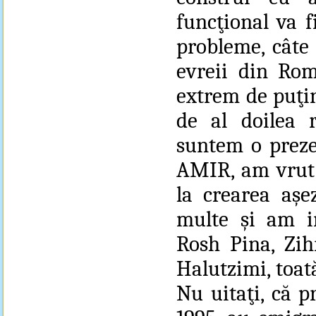
funcţional va f
probleme, câte 
evreii din Rom
extrem de puţin
de al doilea 
suntem o prezen
AMIR, am vrut 
la crearea aşe
multe şi am i
Rosh Pina, Zih
Halutzimi, toat
Nu uitaţi, că p