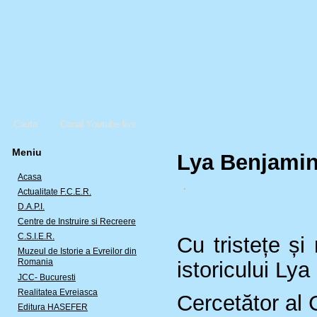
Cauta
Canal Youtube live
Meniu
Lya Benjamin 
Acasa
Actualitate F.C.E.R.
D.A.P.I.
Centre de Instruire si Recreere
C.S.I.E.R.
Cu tristețe și
Muzeul de Istorie a Evreilor din
Romania
istoricului Ly
JCC- Bucuresti
Realitatea Evreiasca
Cercetător al C
Editura HASEFER