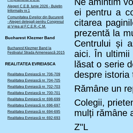
Ne amintim voce
Alegeri C.E.B. Iunie 2026 - Buletin
ei pentru a c
Informativ nr.1
Comunitatea Evreilor din București
citarea paginil
- Alegeri delegați pentru Congresul
al V-lea al F.C.E.R.-C.M.
prezentă la mul
Bucharest Klezmer Band
Centrului și a
Bucharest Klezmer Band la
aici. În ultimi
Festivalul Strada Armenească 2015
lăsat o serie d
REALITATEA EVREIASCA
despre istoria t
Realitatea Evreiască nr. 706-709
Realitatea Evreiască nr. 704-705
Rămâne un repe
Realitatea Evreiască nr. 702-703
Realitatea Evreiască nr. 700-701
Realitatea Evreiască nr. 698-699
Colegii, prieten
Realitatea Evreiască nr. 696-697
mulți rămâne a
Realitatea Evreiască nr. 694-695
Realitatea Evreiască nr. 692-693
Z"L