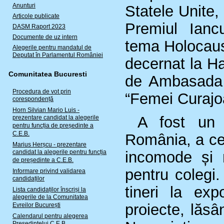
Anunturi
Statele Unite,
Articole publicate
Premiul Iancu
DASM Raport 2023
Documente de uz intern
tema Holocaust
Alegerile pentru mandatul de
Deputat în Parlamentul României
decernat la Ha
Comunitatea Bucuresti
de Ambasada 
Procedura de vot prin
“Femei Curajo
corespondență
Horn Silvian Mario Luis -
A fost un re
prezentare candidat la alegerile
pentru funcția de președinte a
C.E.B.
România, a cer
Marius Herșcu - prezentare
candidat la alegerile pentru funcția
incomode și 
de președinte a C.E.B.
pentru colegi
Informare privind validarea
candidaților
tineri la exp
Lista candidaților înscriși la
alegerile de la Comunitatea
proiecte, lăs
Evreilor București
Calendarul pentru alegerea
Președintelui C.E.B.