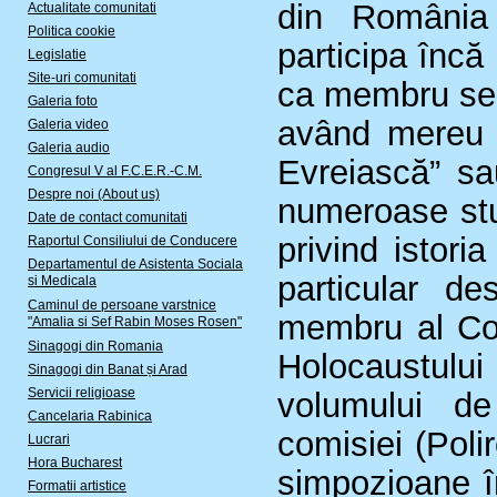
din România
Actualitate comunitati
Politica cookie
participa încă 
Legislatie
Site-uri comunitati
ca membru sen
Galeria foto
având mereu î
Galeria video
Galeria audio
Evreiască” s
Congresul V al F.C.E.R.-C.M.
Despre noi (About us)
numeroase stu
Date de contact comunitati
privind istori
Raportul Consiliului de Conducere
Departamentul de Asistenta Sociala
particular de
si Medicala
Caminul de persoane varstnice
membru al Com
"Amalia si Sef Rabin Moses Rosen"
Sinagogi din Romania
Holocaustulu
Sinagogi din Banat și Arad
Servicii religioase
volumului de
Cancelaria Rabinica
comisiei (Polir
Lucrari
Hora Bucharest
simpozioane î
Formatii artistice