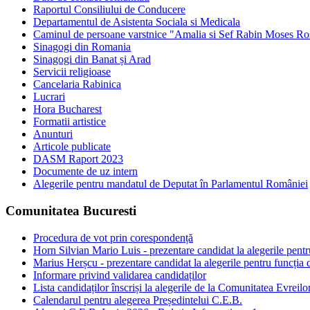
Raportul Consiliului de Conducere
Departamentul de Asistenta Sociala si Medicala
Caminul de persoane varstnice "Amalia si Sef Rabin Moses Ro
Sinagogi din Romania
Sinagogi din Banat și Arad
Servicii religioase
Cancelaria Rabinica
Lucrari
Hora Bucharest
Formatii artistice
Anunturi
Articole publicate
DASM Raport 2023
Documente de uz intern
Alegerile pentru mandatul de Deputat în Parlamentul României
Comunitatea Bucuresti
Procedura de vot prin corespondență
Horn Silvian Mario Luis - prezentare candidat la alegerile pentr
Marius Herșcu - prezentare candidat la alegerile pentru funcția 
Informare privind validarea candidaților
Lista candidaților înscriși la alegerile de la Comunitatea Evreilo
Calendarul pentru alegerea Președintelui C.E.B.