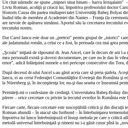
Un citat talmudic ne spune „mipnei sinat hinam – harva Ieruşalaim"
–
Liviu Rotman, acoliţii şi ciracii lui, împotriva profesorului doctor Caro
Honoris Causa din partea multapreciatei Universităţi Babeş Bolyai din
înaltul titlu de membru al Academiei din Nantes – Franţa (la ceremonia i
are nevoie de apărarea nimănui. Aportul său la cercetarea trecutului evr
trecutului nostru.
Dar Carol Iancu este doar un „pretext" pentru grupul de „istorici" care,
ale judaismului român, a celui ce a fost, în perioada cea mai grea pe
„Şcoala” iniţiată de răposatul dr. Jean Ancel, care în decurs de ani l-a
mea personală există şi dovezi documentare, pe care nu le dau în vilea
emor", adică înlănţuind numele a trei pericope consecutive din Tora, d
După decesul dr-ului Ancel s-au găsit aceia care să preia ştafeta. Aceştia
Iancu, ei au cerut Federaţiei Comunităţilor Evreieşti din România şi edi
la Nürenberg şi, în inconştienţa lor, nu-şi dau seama ce înseamnă pentr
Permiteţi-mi o confesiune de credinţă. Universitatea Babeş-Boliay din C
părere – orice cercetare cu privire la trecutul evreilor în România este 
Fiecare carte, fiecare cercetare este susceptibilă criticii şi din discuţii
Rotman abundă – în atacul său furibund – în întrebuinţarea termenului şt
împotriva lui Iancu întrebuinţează el însuşi metoda pe care o critică atît 
metodă universal întrebuinţată şi nimeni nu i-a găsit cusur pînă la „no