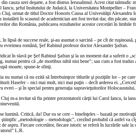
 din cauza urei deşarte, a fost distrus Ierusalimul. Acest citat talmudic
l Iancu, şeful Insitutului de Judaică, la Universitatea Montpellier – Franţa
 Cluj, urmat de titlul Doctor Honoris Causa al Univesităţii Alexandru I
nstalării în scaunul de academician am fost invitat dar, din păcate, star
eilor din România, publicarea rezultatelor acestor cercetări în limbile fr
 în lipsă de succese reale, şi-au asumat o sarcină – pe cît de ruşinoasă,
ntru evreimea română, Şef Rabinul profesor doctor Alexander Şafran.
 ridicat în slavă pe Şef Rabinul Şafran şi la un moment dat a suferit o „
g, numai pentru că „de mortibus nihil nisi bene"; sau cum a fost tradus 
upă moarte, spune-le sfinţi.
 nu numai că nu ezită să întrebuinţeze titlurile şi poziţiile lor – pe care 
turii Hasefer – nici mai mult, nici mai puţin – decît arderea ei. „Cercet
u evrei – şi în special pentru generaţia supravieţuitorilor Holocaustului
luj m-a invitat să fiu printre prezentatorii cărţii lui Carol Iancu, la l
binevenită.
 iese lumină. Critică, da! Dar ea se cere – bineînţeles – bazată pe motivaţi
iinţific „metodologie – metodologic", crezînd probabil că astfel va cîştig
de aspru. Fiecare cercetător, fiecare istoric se referă în lucrările sale la 
vatorul” L.R.