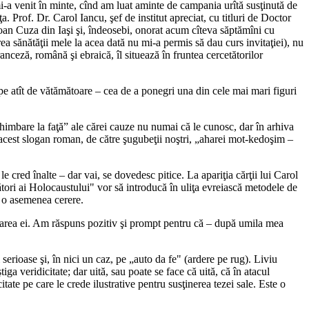
 mi-a venit în minte, cînd am luat aminte de campania urîtă susţinută de
. Prof. Dr. Carol Iancu, şef de institut apreciat, cu titluri de Doctor
oan Cuza din Iaşi şi, îndeosebi, onorat acum cîteva săptămîni cu
ea sănătăţii mele la acea dată nu mi-a permis să dau curs invitaţiei), nu
anceză, română şi ebraică, îl situează în fruntea cercetătorilor
 pe atît de vătămătoare – cea de a ponegri una din cele mai mari figuri
schimbare la faţă” ale cărei cauze nu numai că le cunosc, dar în arhiva
acest slogan roman, de către şugubeţii noştri, „aharei mot-kedoşim –
le cred înalte – dar vai, se dovedesc pitice. La apariţia cărţii lui Carol
ători ai Holocaustului" vor să introducă în uliţa evreiască metodele de
, o asemenea cerere.
ansarea ei. Am răspuns pozitiv şi prompt pentru că – după umila mea
i serioase şi, în nici un caz, pe „auto da fe" (ardere pe rug). Liviu
a veridicitate; dar uită, sau poate se face că uită, că în atacul
citate pe care le crede ilustrative pentru susţinerea tezei sale. Este o