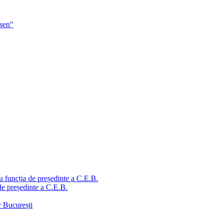
sen"
u funcția de președinte a C.E.B.
de președinte a C.E.B.
r București