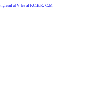
ongresul al V-lea al F.C.E.R.-C.M.