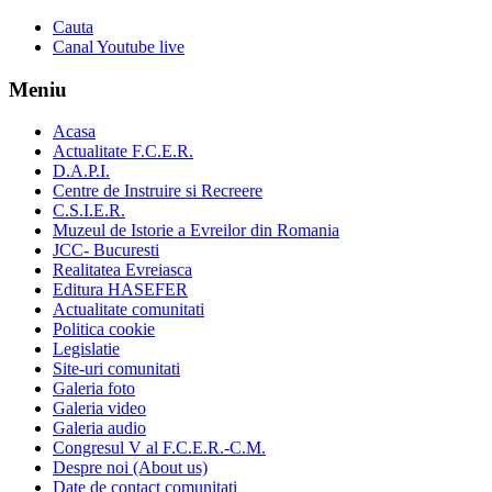
Cauta
Canal Youtube live
Meniu
Acasa
Actualitate F.C.E.R.
D.A.P.I.
Centre de Instruire si Recreere
C.S.I.E.R.
Muzeul de Istorie a Evreilor din Romania
JCC- Bucuresti
Realitatea Evreiasca
Editura HASEFER
Actualitate comunitati
Politica cookie
Legislatie
Site-uri comunitati
Galeria foto
Galeria video
Galeria audio
Congresul V al F.C.E.R.-C.M.
Despre noi (About us)
Date de contact comunitati