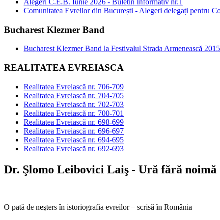
Alegeri C.E.B. Iunie 2026 - Buletin Informativ nr.1
Comunitatea Evreilor din București - Alegeri delegați pentru C
Bucharest Klezmer Band
Bucharest Klezmer Band la Festivalul Strada Armenească 2015
REALITATEA EVREIASCA
Realitatea Evreiască nr. 706-709
Realitatea Evreiască nr. 704-705
Realitatea Evreiască nr. 702-703
Realitatea Evreiască nr. 700-701
Realitatea Evreiască nr. 698-699
Realitatea Evreiască nr. 696-697
Realitatea Evreiască nr. 694-695
Realitatea Evreiască nr. 692-693
Dr. Şlomo Leibovici Laiş - Ură fără noimă
O pată de neşters în istoriografia evreilor – scrisă în România